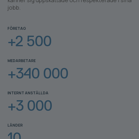
känner sig uppskattade och respekterade i sina
jobb.
FÖRETAG
+2 500
MEDARBETARE
+340 000
INTERNT ANSTÄLLDA
+3 000
LÄNDER
10