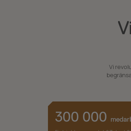
V
Vi revo
begränsa
300 000
medar