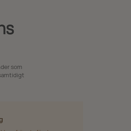
ns
nder som
samtidigt
g