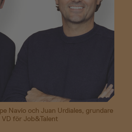
ipe Navío och Juan Urdiales, grundare
 VD för Job&Talent