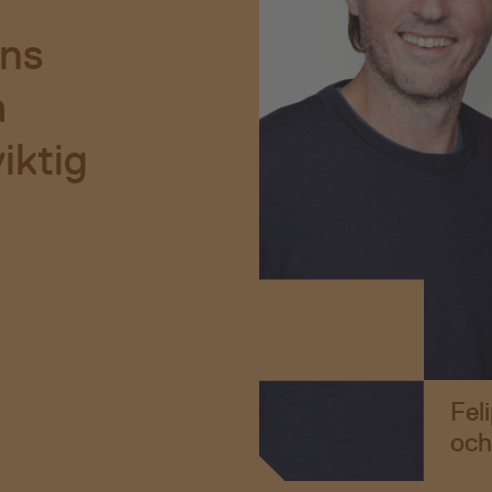
ens
a
iktig
Fel
och