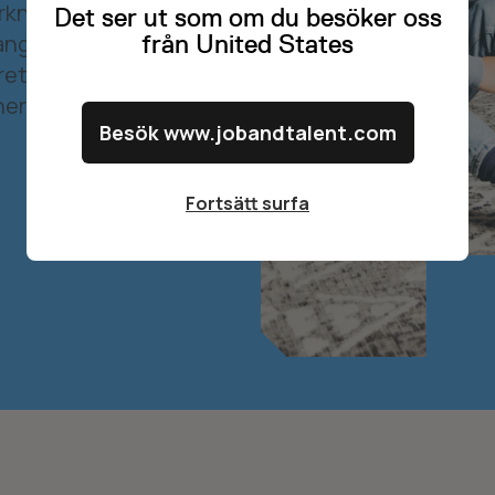
arknadsplats
Det ser ut som om du besöker oss
från United States
angfulla
öretag som
er.
Besök www.jobandtalent.com
Fortsätt surfa