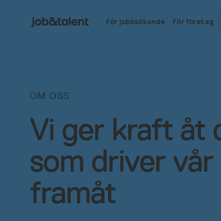
För jobbsökande
För företag
OM OSS
Vi ger kraft åt
som driver vår 
framåt