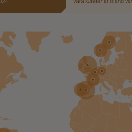
024.
Våra kunder är bland vä