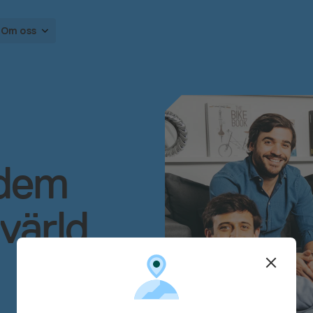
Om oss
 dem
värld