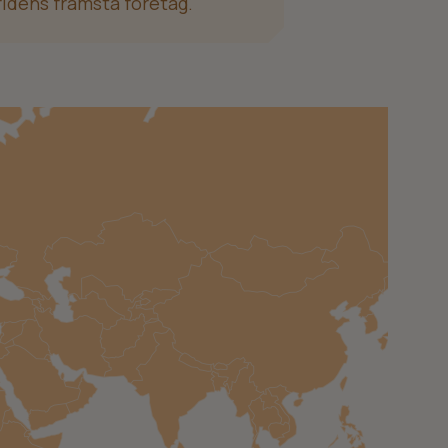
rldens främsta företag.