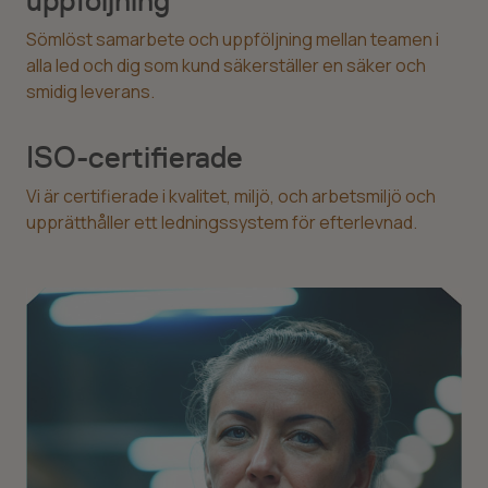
uppföljning
Sömlöst samarbete och uppföljning mellan teamen i
alla led och dig som kund säkerställer en säker och
smidig leverans.
ISO-certifierade
Vi är certifierade i kvalitet, miljö, och arbetsmiljö och
upprätthåller ett ledningssystem för efterlevnad.