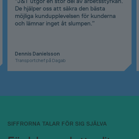
“
J&T utgör en stor del av arbetsstyrkan.
De hjälper oss att säkra den bästa
möjliga kundupplevelsen för kunderna
och lämnar inget åt slumpen.
”
Dennis Danielsson
Transportchef på Dagab
SIFFRORNA TALAR FÖR SIG SJÄLVA