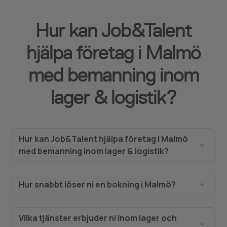
Hur kan Job&Talent
hjälpa företag i Malmö
med bemanning inom
lager & logistik?
Hur kan Job&Talent hjälpa företag i Malmö
med bemanning inom lager & logistik?
Job&Talent erbjuder skräddarsydda
bemanningslösningar inom lager och logistik för
Hur snabbt löser ni en bokning i Malmö?
företag i Malmö. Vi har en omfattande kandidatbas
I Malmö och omnejd kan vi vanligtvis tillsätta
med kvalificerad personal inom lagerhantering,
personal inom lager och logistik på 1-2
transport, och logistik. Genom våra digitala
Vilka tjänster erbjuder ni inom lager och
arbetsdagar, och i vissa fall redan inom 24 timmar.